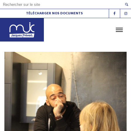
TÉLÉCHARGER NOS DOCUMENTS
ACCUEIL
L'AGENDA
LES ATELIERS
LES ESPACES DE VIE SOCIALE
LE CINÉMA
LA RADIO
LA MJC
LES LIEUX
CONTACT