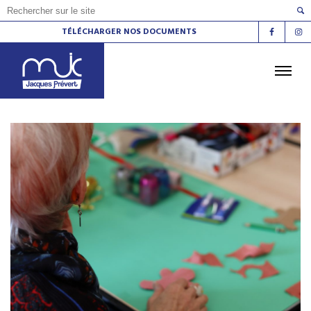
TÉLÉCHARGER NOS DOCUMENTS
ACCUEIL
L'AGENDA
LES ATELIERS
LES ESPACES DE VIE SOCIALE
LE CINÉMA
LA RADIO
LA MJC
LES LIEUX
CONTACT