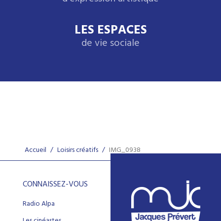
LES ESPACES
de vie sociale
Accueil
/
Loisirs créatifs
/
IMG_0938
CONNAISSEZ-VOUS
Radio Alpa
Les cinéastes