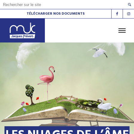
TÉLÉCHARGER NOS DOCUMENTS
ACCUEIL
L'AGENDA
LES ATELIERS
LES ESPACES DE VIE SOCIALE
LE CINÉMA
LA RADIO
LA MJC
LES LIEUX
CONTACT