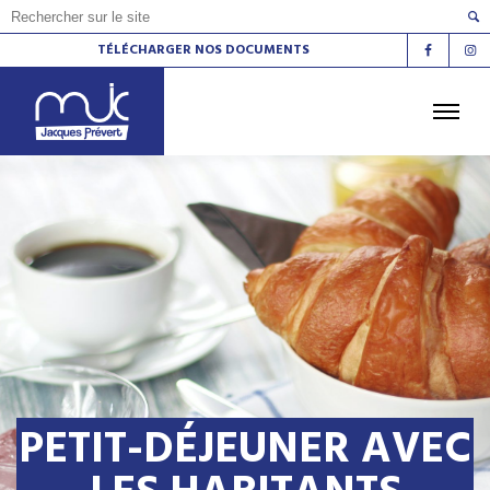
TÉLÉCHARGER NOS DOCUMENTS
ACCUEIL
L'AGENDA
LES ATELIERS
LES ESPACES DE VIE SOCIALE
LE CINÉMA
LA RADIO
LA MJC
LES LIEUX
CONTACT
PETIT-DÉJEUNER AVEC