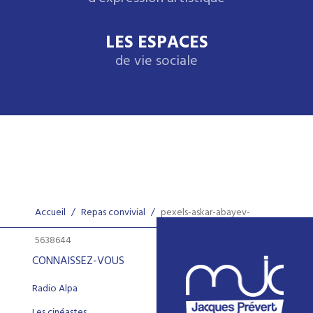
LES ESPACES
de vie sociale
Accueil
/
Repas convivial
/
pexels-askar-abayev-
5638644
CONNAISSEZ-VOUS
Radio Alpa
Les cinéastes