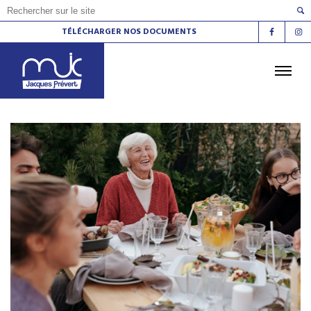
TÉLÉCHARGER NOS DOCUMENTS
ACCUEIL
L'AGENDA
LES ATELIERS
LES ESPACES DE VIE SOCIALE
LE CINÉMA
LA RADIO
LA MJC
LES LIEUX
CONTACT