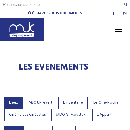
TÉLÉCHARGER NOS DOCUMENTS
ACCUEIL
L'AGENDA
LES ATELIERS
LES ÉVÉNEMENTS
LES ESPACES DE VIE SOCIALE
LE CINÉMA
LA RADIO
LA MJC
LES LIEUX
CONTACT
Lieux
MJC J. Prévert
L'Inventaire
Le Ciné-Poche
Cinéma Les Cinéastes
MDQ G. Moustaki
L'Appart'