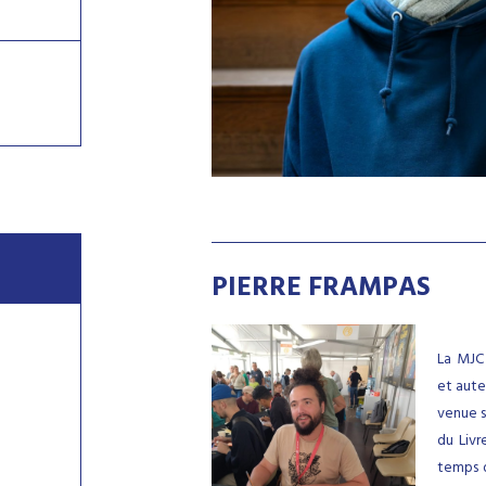
PIERRE FRAMPAS
La MJC 
et aute
venue s
du Livr
temps d