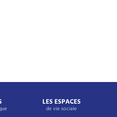
S
LES ESPACES
ique
de vie sociale