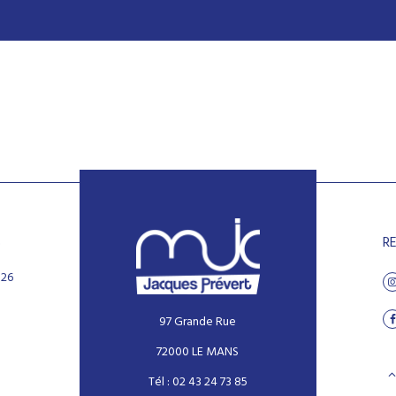
S
R
026
97 Grande Rue
72000 LE MANS
Tél : 02 43 24 73 85