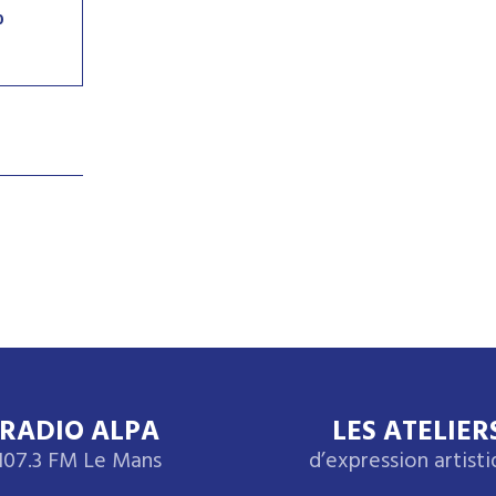
0
RADIO ALPA
LES ATELIER
107.3 FM Le Mans
d’expression artist