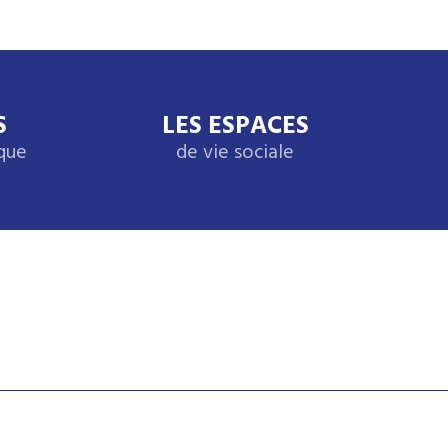
S
LES ESPACES
ique
de vie sociale