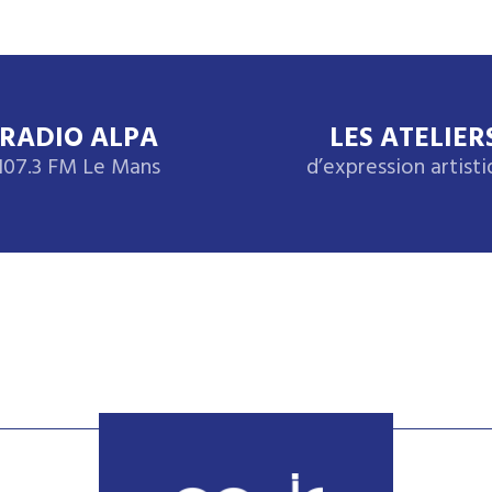
RADIO ALPA
LES ATELIER
107.3 FM Le Mans
d’expression artist