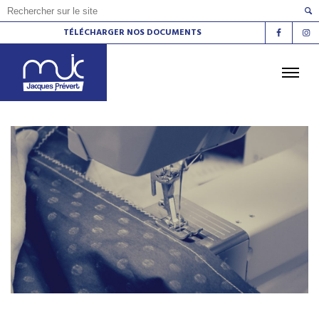
TÉLÉCHARGER NOS DOCUMENTS
ACCUEIL
L'AGENDA
LES ATELIERS
LES ESPACES DE VIE SOCIALE
LE CINÉMA
LA RADIO
LA MJC
LES LIEUX
CONTACT