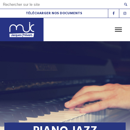
TÉLÉCHARGER NOS DOCUMENTS
ACCUEIL
L'AGENDA
LES ATELIERS
LES ESPACES DE VIE SOCIALE
LE CINÉMA
LA RADIO
LA MJC
LES LIEUX
CONTACT