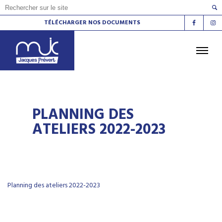
TÉLÉCHARGER NOS DOCUMENTS
ACCUEIL
L'AGENDA
LES ATELIERS
PLANNING DES
LES ESPACES DE VIE SOCIALE
LE CINÉMA
ATELIERS 2022-2023
LA RADIO
LA MJC
LES LIEUX
CONTACT
Planning des ateliers 2022-2023