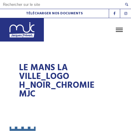
TÉLÉCHARGER NOS DOCUMENTS
ACCUEIL
L'AGENDA
LES ATELIERS
LE MANS LA
LES ESPACES DE VIE SOCIALE
LE CINÉMA
VILLE_LOGO
H_NOIR_CHROMIE
LA RADIO
LA MJC
LES LIEUX
MJC
CONTACT