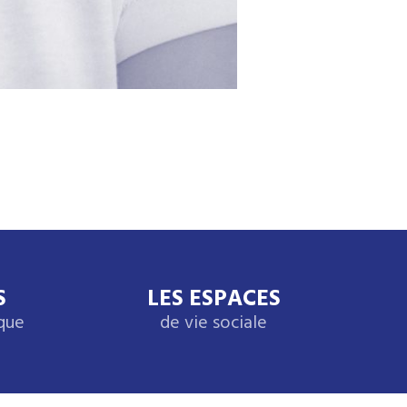
S
LES ESPACES
ique
de vie sociale