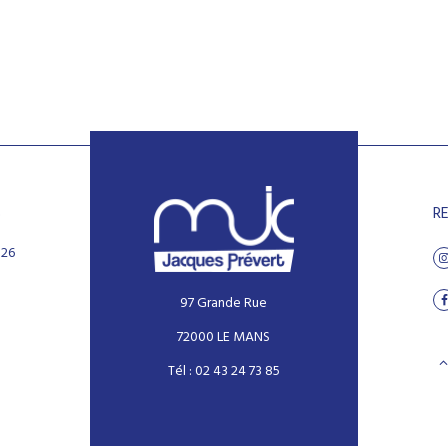
S
R
026
97 Grande Rue
72000 LE MANS
Tél : 02 43 24 73 85