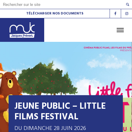
TÉLÉCHARGER NOS DOCUMENTS
ACCUEIL
L'AGENDA
LES ATELIERS
LES ESPACES DE VIE SOCIALE
LE CINÉMA
LA RADIO
LA MJC
LES LIEUX
CONTACT
JEUNE PUBLIC – LITTLE
FILMS FESTIVAL
DU DIMANCHE 28 JUIN 2026