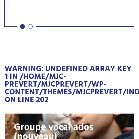
à partir du 26 août.
WARNING
: UNDEFINED ARRAY KEY
1 IN
/HOME/MJC-
PREVERT/MJCPREVERT/WP-
CONTENT/THEMES/MJCPREVERT/IND
ON LINE
202
Groupe vocal ados
(nouveau)