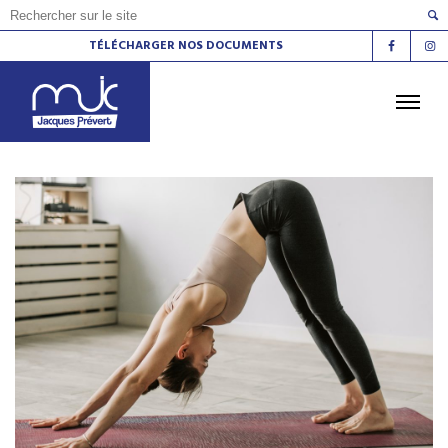
TÉLÉCHARGER NOS DOCUMENTS
ACCUEIL
L'AGENDA
LES ATELIERS
LES ESPACES DE VIE SOCIALE
LE CINÉMA
LA RADIO
LA MJC
LES LIEUX
CONTACT