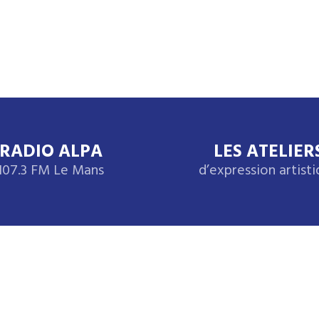
RADIO ALPA
LES ATELIER
107.3 FM Le Mans
d’expression artist