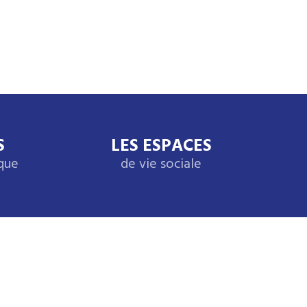
S
LES ESPACES
ique
de vie sociale