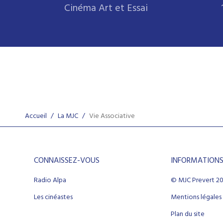
Cinéma Art et Essai
Accueil
/
La MJC
/
Vie Associative
CONNAISSEZ-VOUS
INFORMATION
Radio Alpa
© MJC Prevert 2
Les cinéastes
Mentions légales
Plan du site