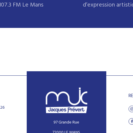
107.3 FM Le Mans
d’expression artist
S
R
026
97 Grande Rue
72000 LE MANS