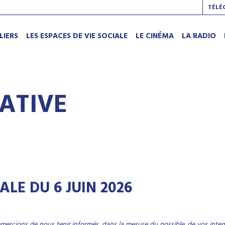
TÉLÉ
LIERS
LES ESPACES DE VIE SOCIALE
LE CINÉMA
LA RADIO
IATIVE
LE DU 6 JUIN 2026
remercions de nous tenir informés, dans la mesure du possible, de vos inte