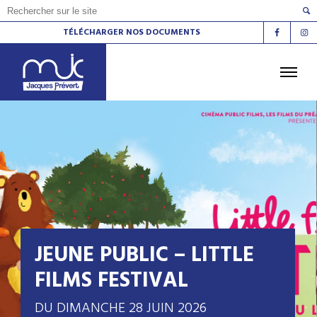
TÉLÉCHARGER NOS DOCUMENTS
ACCUEIL
L'AGENDA
LES ATELIERS
LES ESPACES DE VIE SOCIALE
LE CINÉMA
LA RADIO
LA MJC
LES LIEUX
CONTACT
JEUNE PUBLIC – LITTLE
FILMS FESTIVAL
DU DIMANCHE 28 JUIN 2026