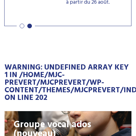
à partir du 26 août.
WARNING
: UNDEFINED ARRAY KEY
1 IN
/HOME/MJC-
PREVERT/MJCPREVERT/WP-
CONTENT/THEMES/MJCPREVERT/IND
ON LINE
202
Groupe vocal ados
(nouveau)